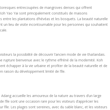
pittoresques entrecoupées de mangroves denses qui offrent
e Koh Yao Yai sont principalement constitués de maisons
ées entre les plantations d’hévéas et les bosquets. La beauté naturelle
font un lieu de visite incontournable pour les personnes qui souhaitent
cale.
iteurs la possibilité de découvrir l’ancien mode de vie thaïlandais.
une rupture bienvenue avec le rythme effréné de la modernité. Koh
t échapper à la vie urbaine et profiter de la beauté naturelle et de
en raison du développement limité de l’île.
 Adang accueille les amoureux de la nature au travers d’un large
de l’île sont une occasion rare pour les visiteurs d’apprécier les
r l’île. Les plages sont sereines, avec du sable blanc, et les visiteurs