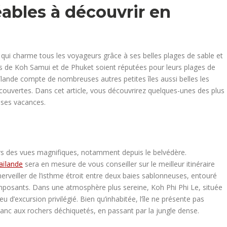
réables à découvrir en
qui charme tous les voyageurs grâce à ses belles plages de sable et
îles de Koh Samui et de Phuket soient réputées pour leurs plages de
aïlande compte de nombreuses autres petites îles aussi belles les
couvertes. Dans cet article, vous découvrirez quelques-unes des plus
euses vacances.
urs des vues magnifiques, notamment depuis le belvédère.
aïlande
sera en mesure de vous conseiller sur le meilleur itinéraire
merveiller de l’isthme étroit entre deux baies sablonneuses, entouré
mposants. Dans une atmosphère plus sereine, Koh Phi Phi Le, située
eu d’excursion privilégié. Bien qu’inhabitée, l’île ne présente pas
lanc aux rochers déchiquetés, en passant par la jungle dense.