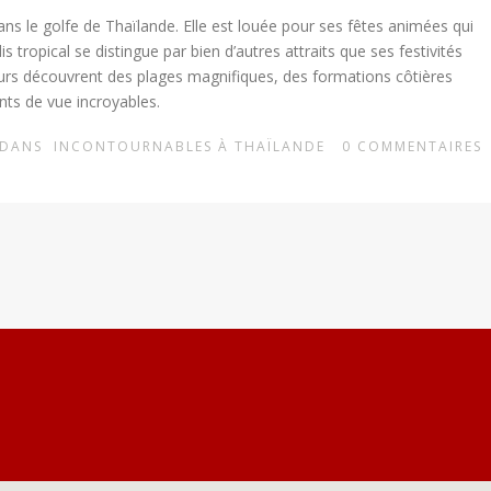
ns le golfe de Thaïlande. Elle est louée pour ses fêtes animées qui
 tropical se distingue par bien d’autres attraits que ses festivités
teurs découvrent des plages magnifiques, des formations côtières
nts de vue incroyables.
DANS
INCONTOURNABLES À THAÏLANDE
0
COMMENTAIRES