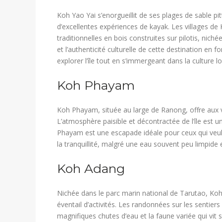
Koh Yao Yai s’enorgueillit de ses plages de sable 
d’excellentes expériences de kayak. Les villages d
traditionnelles en bois construites sur pilotis, nich
et l’authenticité culturelle de cette destination en 
explorer l’île tout en s’immergeant dans la culture lo
​Koh Phayam
Koh Phayam, située au large de Ranong, offre aux vis
L’atmosphère paisible et décontractée de l’île est 
Phayam est une escapade idéale pour ceux qui veulen
la tranquillité, malgré une eau souvent peu limpide 
​Koh Adang
Nichée dans le parc marin national de Tarutao, Koh
éventail d’activités. Les randonnées sur les sentiers 
magnifiques chutes d’eau et la faune variée qui vit su