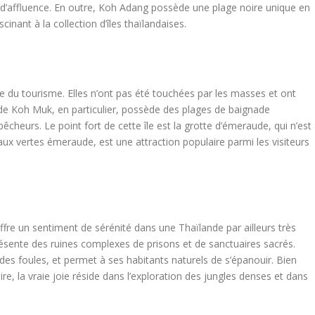
m d’affluence. En outre, Koh Adang possède une plage noire unique en
cinant à la collection d’îles thaïlandaises.
e du tourisme. Elles n’ont pas été touchées par les masses et ont
 de Koh Muk, en particulier, possède des plages de baignade
êcheurs. Le point fort de cette île est la grotte d’émeraude, qui n’est
aux vertes émeraude, est une attraction populaire parmi les visiteurs
fre un sentiment de sérénité dans une Thaïlande par ailleurs très
présente des ruines complexes de prisons et de sanctuaires sacrés.
i des foules, et permet à ses habitants naturels de s’épanouir. Bien
ire, la vraie joie réside dans l’exploration des jungles denses et dans