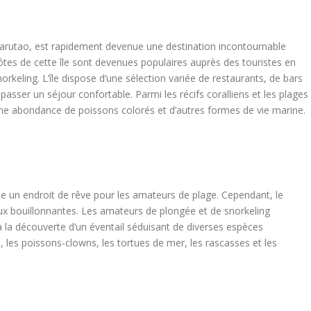
e Tarutao, est rapidement devenue une destination incontournable
tes de cette île sont devenues populaires auprès des touristes en
orkeling. L’île dispose d’une sélection variée de restaurants, de bars
passer un séjour confortable. Parmi les récifs coralliens et les plages
une abondance de poissons colorés et d’autres formes de vie marine.
e un endroit de rêve pour les amateurs de plage. Cependant, le
eaux bouillonnantes. Les amateurs de plongée et de snorkeling
la découverte d’un éventail séduisant de diverses espèces
les poissons-clowns, les tortues de mer, les rascasses et les