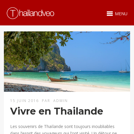
MENU
15 JUIN 2016
PAR
ADMIN
Vivre en Thailande
Les souvenirs de Thaïlande sont toujours inoubliables
dans l’esprit des voyageurs qui l’ont visité. Un détour ne